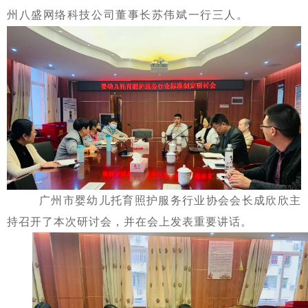
州
八盛网络科技公司董事长苏伟斌一行三人
。
广州市婴幼儿托育照护服务行业协会会长成欣欣
主
持召开了本次
研讨会，并
在会上
发
表重
要讲话
。