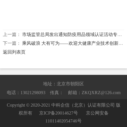
上一篇：
市场监管总局发出通知防疫用品领域认证活动专项整治正式启动
下一篇：
乘风破浪 大有可为——欢迎大健康产业技术创新战略联盟王宇司长莅临指导
返回列表页
地址：北京市朝阳区
电话：13021298093 传真： 邮箱：ZKQXRZ@126.com
Copyright © 2020-2021 中科企信（北京）认证有限公司 版
权所有
京ICP备20014627号
京公网安备
11011402054746号