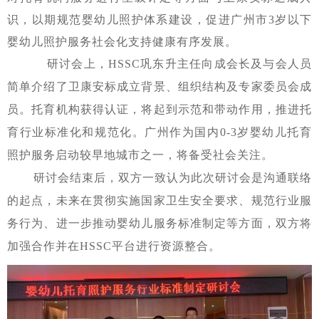
识，以期规范婴幼儿照护体系建设，促进广州市
3岁以下
婴幼儿照护服务社会化支持健康有序发展。
研讨会上，
HSSC
巩
东升
主任
向成会长及与会人员
简单介绍了卫康安标成立背景、组织结构及专家委员会成
员。托育机构
获得认证，将起到示范和带动作用，推进托
育行业标准化和规范化。
广州作为国内
0-3岁婴幼儿托育
照护服务启动较早地城市之一，将备受社会关注。
研讨会结束后，双方一致认为此次研讨会是沟通联络
的起点，
未来在
贯彻实施国家卫生安全要求、规范行业服
务行为、进一步推动婴幼儿服务标准制定等方面，双方
将
加强合作并在
HSSC平台进行资源整合。