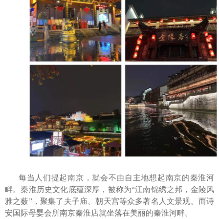
每当人们提起南京，就会不由自主地
想
起南京的秦淮河
畔。秦淮历史文化底蕴深厚，被称为
“江南锦绣之邦，金陵风
雅之薮”，聚集了夫子庙、朝天宫等众多著名人文景观。而诗
安国际母婴会所南京秦淮店就坐落在美丽的秦淮河畔。