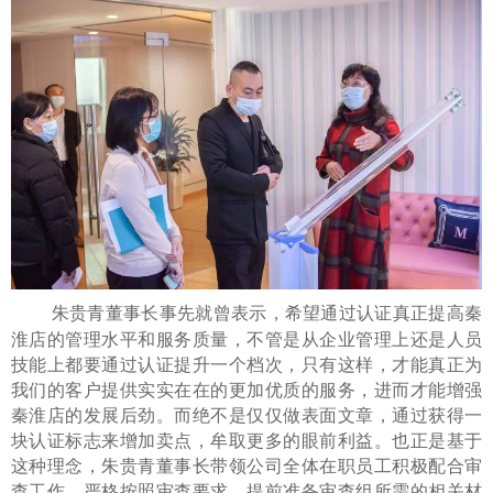
朱贵青
董事长事先就曾表示，希望通过认证真正提高秦
淮店的
管理
水平
和
服务
质量
，不管是从
企业管理
上还是人员
技能
上都要通过认证提升一个档次，只有这样，才能真正为
我们的客户提供实实在在的更加优质的服务，进而才能增强
秦淮店的发展后劲。而绝不是仅仅做表面文章，通过获得一
块认证标志来增加卖点，牟取更多的眼前利益。也正是基于
这种理念，
朱贵青
董事长带领公司全体在职员工积极配合审
查工作，严格按照审查要求，提前准备
审查组
所需的相关材