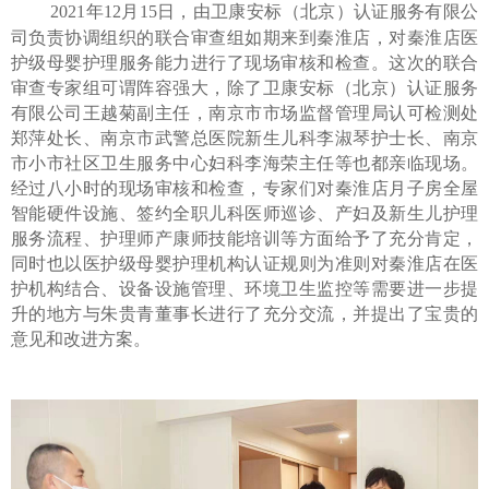
2021年12月15日，由卫康安标（北京）认证服务有限公
司负责协调组织的联合审查组如期来到秦淮店，对秦淮店医
护级母婴护理服务能力进行了现场审核和检查。这次的联合
审查专家组可谓阵容强大，除了卫康安标（北京）认证服务
有限公司王越菊
副主任
，南京市市场监督管理局认可检测处
郑萍处长、南京市武警总医院新生儿科李淑琴护士长、南京
市小市社区卫生服务中心妇科李海荣主任等也都亲临现场。
经过八小时的现场审核和检查，专家们对秦淮店
月子房全屋
智能
硬件设施、
签约全职儿科医师巡诊、产妇及新生儿护理
服务流程、
护理师产康师技能
培训等方面给予了充分肯定，
同时也以医护级母婴护理
机构认证规则为准则
对秦淮店在
医
护机构结合、设备设施管理、环境卫生监控等
需要进一步提
升的地方与
朱贵青
董事长进行了充分交流，并提出了宝贵的
意见和改进方案。