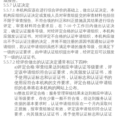
成报告。
5.5.7 认证决定
5.5.7.1 本机构应该在进行综合评价的基础上，做出认证决定。本
机构应组织认证决定或复核人员对审查组提交的审查材料包括但
不限于审查报告、不符合项的纠正和纠正措施及其结果进行综合
评定，审查材料符合要求后，在 7-10 个工作日内做出认证决
定，确定认证服务等级。对经评定合格的认证申请组织，本机构
应颁发认证证书。对经评定不合格的认证申请组织，本机构应做
出不予以认证注册的决定，并将不能注册的原因书面通知认证申
请组织，若认证申请组织虽然不满足申请的服务等级，但满足下
一级的认证要求，由申请认证组织提出申请，经评定后可以颁发
下一级的认证证书。
5.5.7.2 经评价做出的认证决定通常有以下四种:
a)评定合格:审查结果达到相应申请认证等级要求，评
定该申请组织符合认证要求，向其颁发认证证书，准
予使用认证标志和认证证书，认证标志和认证证书的
使用应符合本机构的文件要求。评定合格认证申请组
织的名单将在本机构的网站上公布。
b)整改后评定合格：服务管理审核结果未达到相应申请认
证等级要求，存在少量一般不符合项，但达到服务认证
依据的基本要求时，认证申请组织应在一个月内采取纠
正措施，报审查组验证有效，评定该申请组织符合认证
要求，向其颁发认证证书，准予使用认证标志和认证证