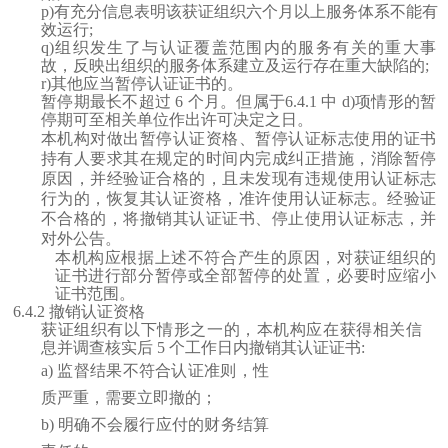
p)有充分信息表明该获证组织六个月以上服务体系不能有
效运行;
q)组织发生了与认证覆盖范围内的服务有关的重大事
故，反映出组织的服务体系建立及运行存在重大缺陷的;
r)其他应当暂停认证证书的。
暂停期最长不超过
6 个月。但属于6.4.1 中 d)项情形的暂
停期可至相关单位作出许可决定之日。
本机构对做出暂停认证资格、暂停认证标志使用的证书
持有人要求其在规定的时间内完成纠正措施，消除暂停
原因，并经验证合格的，且未发现有违规使用认证标志
行为的，恢复其认证资格，准许使用认证标志。经验证
不合格的，将撤销其认证证书、停止使用认证标志，并
对外公告。
本机构应根据上述不符合产生的原因，对获证组织的
证书进行部分暂停或全部暂停的处置，必要时应缩小
证书范围。
6.4.2 撤销认证资格
获证组织有以下情形之一的，本机构应在获得相关信
息并调查核实后
5 个工作日内撤销其认证证书:
a)
监督结果不符合认证准则，性
质严重，需要立即撤的；
b)
明确不会履行应付的财务结算