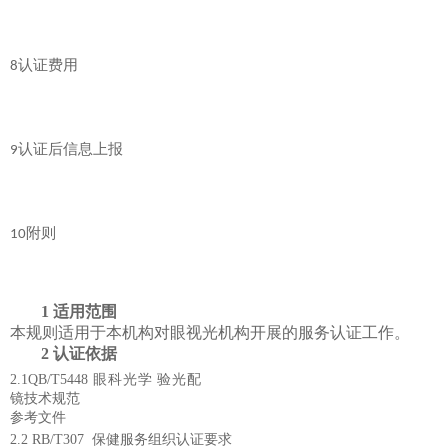
认证费用
8
认证后信息上报
9
附则
10
1
适用范围
本规则适用于
本
机构
对眼视光机构
开展的
服务
认证工作。
2
认证依据
2.1
QB/T5448 眼科光学 验光配
镜技术规范
参考文件
2.2 RB/T307 保健服务组织认证要求