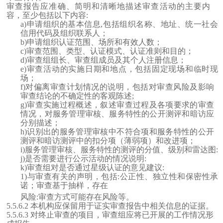
审查报告应准确、简明和清晰地描述审查活动的主要内
容，至少包括以下内容
:
a)申请组织的基本信息,包括组织名称、地址、统一社会
信用代码及组织联系人；
b)申请组织认证范围、场所和有效人数；
c)审查范围、类型、认证模式、认证准则和目的；
d)审查组组长、审查组成员及其个人注册信息；
e)审查活动的实施日期和地点，包括固定现场和临时现
场；
f)对偏离审查计划情况的说明，包括对审查风险及影响
审查结论的不确定性的客观陈述;
g)审查实施过程概述，叙述审查过程及各项要求的审查
情况，对服务管理审核、服务特性的公开测评和暗访应
分别描述；
h)识别出的服务管理审核中不符合项和服务特性的公开
测评和暗访测评中的扣分项（薄弱项）和改进项；
i)服务管理审核、服务特性的测评的分值、级别和雷达图:
j)是否需要进行公示活动的情况说明:
k)审查组对是否通过星级认证的意见建议:
1)与审查有关的声明，包括:公正性、独立性和保密性承
诺；审查基于抽样，存在
风险
:审查方式可能存在风险等。
5.5.6.2 本机构应保留用于证实审查报告中相关信息的证据。
5.5.6.3 对终止审查的项目，审查组应将已开展的工作情况形