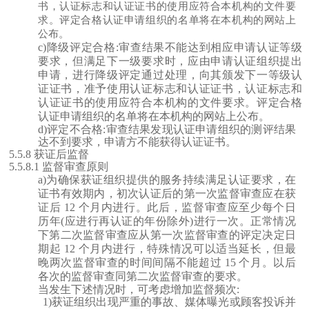
书，认证标志和认证证书的使用应符合本机构的文件要
求。评定合格认证申请组织的名单将在本机构的网站上
公布。
c)降级评定合格:审查结果不能达到相应申请认证等级
要求，但满足下一级要求时，应由申请认证组织提出
申请，进行降级评定通过处理，向其颁发下一等级认
证证书，准予使用认证标志和认证证书，认证标志和
认证证书的使用应符合本机构的文件要求。评定合格
认证申请组织的名单将在本机构的网站上公布。
d)评定不合格:审查结果发现认证申请组织的测评结果
达不到要求，申请方不能获得认证证书。
5.5.8 获证后监督
5.5.8.1 监督审查原则
a)为确保获证组织提供的服务持续满足认证要求，在
证书有效期内，初次认证后的第一次监督审查应在获
证后 12 个月内进行。此后，监督审查应至少每个日
历年(应进行再认证的年份除外)进行一次。正常情况
下第二次监督审查应从第一次监督审查的评定决定日
期起 12 个月内进行，特殊情况可以适当延长，但最
晚两次监督审查的时间间隔不能超过 15 个月。以后
各次的监督审查同第二次监督审查的要求。
当发生下述情况时，可考虑增加监督频次
:
1)获证组织出现严重的事故、媒体曝光或顾客投诉并