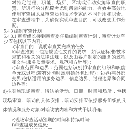
对特定过程、职能、场所、区域或活动实施审查的职
责。所进行的分配应考虑到所需的能力、有效并高效地
使用审查组以及审查员和技术专家的不同作用和职责。
在审查进程中，为确保实现审查目的，可以改变工作分
配。
5.4.3 编制审查计划
5.4.3.1 审查组长接到审查委任后编制审查计划
，
审查计划至
少应包括以下内容
:
a)审查目的：说明审查要完成的任务
b)审查准则：包括规范性文件的要求，如认证标准/技术
规范和相关的法律法规，以及由客户制定的服务的过程
和文件(服务质量要求、规范和方针等)；
c)审查范围和边界：范围包括识别拟审查的组织和职能
单元或过程(若有外包时应明确外包过程)；边界(与外部
交界)包括适用的服务边界、信息边界、过程边界和合同
边界等:
d)拟实施现场审查、暗访的活动、日期、时间和场所，包括
现场审查、暗访的具体安排，暗访安排应依据服务组织的具
体情况和服务对象:对暗访的内容和方式予以明确;
e)现场审查活动预期的时间和持续时间:
f)审查组成员信息;