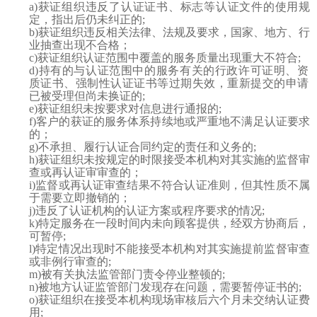
a)获证组织违反了认证证书、标志等认证文件的使用规
定，指出后仍未纠正的;
b)获证组织违反相关法律、法规及要求，国家、地方、行
业抽查出现不合格；
c)获证组织认证范围中覆盖的服务质量出现重大不符合;
d)持有的与认证范围中的服务有关的行政许可证明、资
质证书、强制性认证证书等过期失效，重新提交的申请
已被受理但尚未换证的;
e)获证组织未按要求对信息进行通报的;
f)客户的获证的服务体系持续地或严重地不满足认证要求
的；
g)不承担、履行认证合同约定的责任和义务的;
h)获证组织未按规定的时限接受本机构对其实施的监督审
查或再认证审审查的；
i)监督或再认证审查结果不符合认证准则，但其性质不属
于需要立即撤销的；
j)违反了认证机构的认证方案或程序要求的情况;
k)特定服务在一段时间内未向顾客提供，经双方协商后，
可暂停;
l)特定情况出现时不能接受本机构对其实施提前监督审查
或非例行审查的;
m)被有关执法监管部门责令停业整顿的;
n)被地方认证监管部门发现存在问题，需要暂停证书的;
o)获证组织在接受本机构现场审核后六个月未交纳认证费
用;