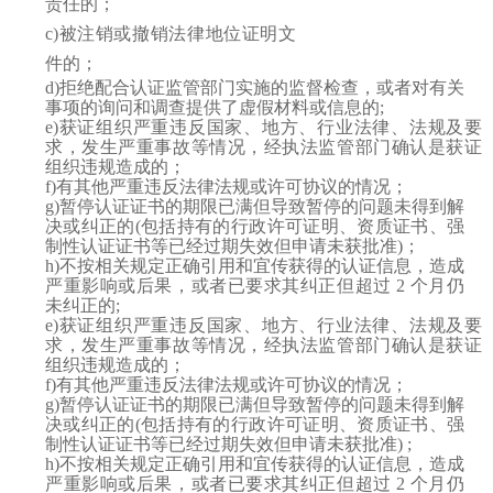
责任的；
c)被注销或撤销法律地位证明文
件的；
d)拒绝配合认证监管部门实施的监督检查，或者对有关
事项的询问和调查提供了虚假材料或信息的;
e)获证组织严重违反国家、地方、行业法律、法规及要
求，发生严重事故等情况，经执法监管部门确认是获证
组织违规造成的；
f)有其他严重违反法律法规或许可协议的情况；
g)暂停认证证书的期限已满但导致暂停的问题未得到解
决或纠正的(包括持有的行政许可证明、资质证书、强
制性认证证书等已经过期失效但申请未获批准)；
h)不按相关规定正确引用和宜传获得的认证信息，造成
严重影响或后果，或者已要求其纠正但超过 2 个月仍
未纠正的;
e)获证组织严重违反国家、地方、行业法律、法规及要
求，发生严重事故等情况，经执法监管部门确认是获证
组织违规造成的；
f)有其他严重违反法律法规或许可协议的情况；
g)暂停认证证书的期限已满但导致暂停的问题未得到解
决或纠正的(包括持有的行政许可证明、资质证书、强
制性认证证书等已经过期失效但申请未获批准) ;
h)不按相关规定正确引用和宜传获得的认证信息，造成
严重影响或后果，或者已要求其纠正但超过 2 个月仍