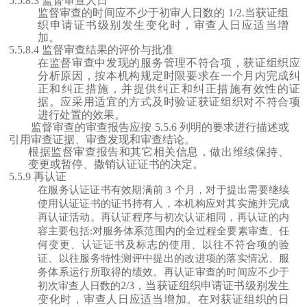
5.5.8.3 监督审查人日
监督审查的时间应不少于初审人日数的
1
/
2
.当获证组
织申请证书级别发生变化时，审查人日应适当增
加。
5.5.8.4 监督审查结果的评价与批准
在监督审查中发现的服务管理不符合项，获证组织应
分析原因，按本机构规定时限要求在一个月内完成纠
正和纠正措施，并提供纠正和纠正措施有效性的证
据。应采用适宜的方式及时验证获证组织对不符合项
进行处置的效果。
监督审查的审查报告应按
5.5.6 列明的要求进行描述或
引用审查证据、审查发现和审查结论。
根据监督审查报告和其它相关信息，做出维续保持、
变更或暂停、撒销认证证书的决定。
5.5.9 再认证
在服务认证证书有效期满前
3 个月，对于提出需要继续
使用认证证书的证书持有人，本机构应对其实施并完成
再认证活动。再认证程序与初次认证相同，再认证的内
容主要包括:对服务体系范围内的全过程全要素审查、任
何变更、认证证书及标志的使用、以往不符合项的验
证、以往服务特性测评中提出的改进项的落实情况、服
务体系运行所取得的绩效。再认证审查的时间应不少于
2/3，当获证组织申请证书级别发生
初次审查人日数
的
变化时，审查人日应适当增加。在对获证组织的日