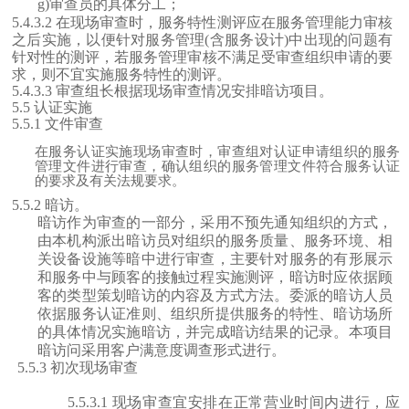
g)审查员的具体分工
；
5.4.3.2 在现场审查时，服务特性测评应在服务管理能力审核
之后实施，以便针对服务管理(含服务设计)中出现的问题有
针对性的测评，若服务管理审核不满足受审查组织申请的要
求，则不宜实施服务特性的测评。
5.4.3.3
审查
组长根据现场审查情况安排
暗访
项目。
5.5 认证实施
5.5.1 文件审查
在服务认证实施现场审查
时
，审查组对认证申请组织的服务
管理文件进行审查，确认组织的服务管理文件符合
服务认证
的要求及有关法规要求。
5.5.2 暗访。
暗访作为审查的一部分，采用不预先通知组织的方式，
由本机构派出暗访员对组织的服务质量、服务环境、相
关设备设施等暗中进行审查，主要针对服务的有形展示
和服务中与顾客的接触过程实施测评，暗访时应依据顾
客的类型策划暗访的内容及方式方法。委派的暗访人员
依据服务认证准则、组织所提供服务的特性、暗访场所
的具体情况实施暗访，并完成暗访结果的记录。
本项目
暗访问采用客户满意度调查形式进行。
5.5.3 初次现场审查
5.5.3.1
现场审查宜安排在正常
营业时间内进行，应