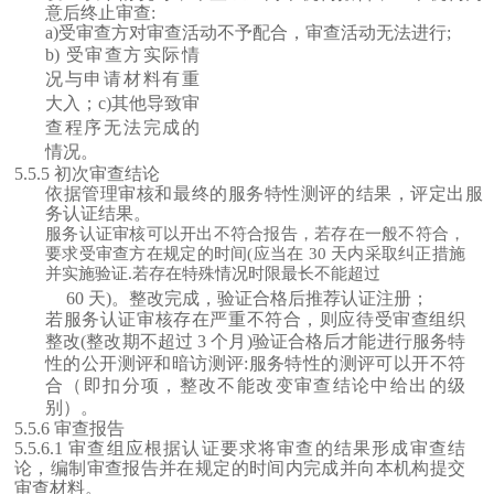
意后终止审查
:
a)受审查方对审查活动不予配合，审查活动无法进行;
b)
受审查方实际情
况与申请材料有重
大入；
c)其他导致审
查程序无法完成的
情况。
5.5.5 初次审查结论
依据管理审核和最终的服务特性测评的结果，评定出服
务认证
结果
。
服务认证审核可以开出不符合报告，若存在一般不符合，
要求受审查方在规定的时间
(应当在 30 天内采取纠正措施
并实施验证.若存在特殊情况时限最长不能超过
60
天
)。整改完成，验证合格后推荐认证注册；
若服务认证审核存在严重不符合，则应待受审查组织
整改
(整改期不超过 3 个月)验证合格后才能进行服务特
性的公开测评和暗访测评:服务特性的测评可以开不符
合（即扣分项，整改不能改变审查结论中给出的
级
别
）。
5.5.6 审查报告
5.5.6.1 审查组应根据认证要求将审查的结果形成审查结
论，编制审查报告并在规定的时间内完成并向本机构提交
审查材料。