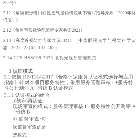
258号》
2.11《角膜塑形镜用硬性透气接触镜说明书编写指导原则（
2
020年修
订版）》
2.12《角膜塑形镜验配流程专家共识
2
021》
2
.13《高度近视防控专家共识
2
023》
（
中华眼视光学与视觉科学杂
志
, 2023, 25(6): 401-407）
2.14 CTS HSSC06-2023 眼视光服务管理规范
3
认证模式
3.1 依据 RB/T314-2017《合格评定服务认证模式选择与应用
指南》针对本项目服务特性，采用服务管理审核 I +服务特
性公开测评 A +暗访 B 认证模式
3.1.1 认证模式的组合
a)初审\再认证:
现场审查的模式：服务管理审核
I +服务特性公开测评 A
+暗访 B
b)
监督审查
:每
次监督审查的必
选模式：