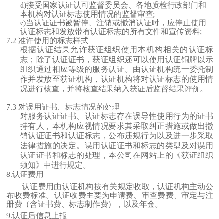
d)接受国家认证认可监督委员会、各地质检行政部门和
本机构对认证标志使用情况的监督审查;
e)当认证证书被暂停、注销或撤消认证时，应停止使用
认证标志和发放带有认证标志的所有文件和宣传资料;
7
.2 准许使用的标志样式
根据认证结果允许获证组织使用本机构相关的认证标
志；除了认证证书，获证组织还可以使用认证铜牌以示
组织通过相应等级的服务认证。由认证机构统一委托制
作并发放至获证机构，认证机构将对认证标志的使用情
况进行核查，并将核查结果纳入获证后监督结果评价。
7
.3 对误用证书、标志情况的处理
对服务认证证书、认证标志存在误导性使用行为的证书
持有人，本机构应视情况要求其采取纠正措施或做出撤
销认证证书和认证标志，公布违规行为以及进一步采取
法律措施的决定。误用认证证书和标志的类型及对误用
认证证书和标志的处理，本公司在网站上的《获证组织
须知》中进行规定。
8
.认证费用
认证费用由认证机构按有关规定收取，认证机构主动公
布收费标准。认证收费主要为申请费、审查费费、审定与注
册费（含证书费、标志制作费），以及年金。
9
.认证后信息上报