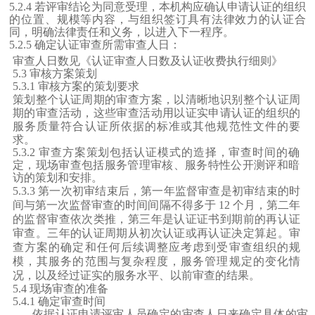
5.2.4 若评审结论为同意受理，本机构应确认申请认证的组织
的位置、规模等内容，与组织签订具有法律效力的认证合
同，明确法律责任和义务，以进入下一程序。
5.2.5 确定认证审查所需审查人日：
审查人日数见
《
认证审查人日数及认证收费执行细则》
5.3 审核方案策划
5.3.1 审核方案的策划要求
策划整个认证周期的审查方案，以清晰地识别整个认证周
期的审查活动，这些审查活动用以证实申请认证的组织的
服务质量符合认证所依据的标准或其他规范性文件的要
求。
5.3.2 审查方案策划包括认证模式的造择，审查时间的确
定，现场审查包括服务管理审核、服务特性公开测评和暗
访的策划和安排。
5.3.3 第一次初审结束后，第一年监督审查是初审结束的时
间与第一次监督审查的时间间隔不得多于 12 个月，第二年
的监督审查依次类推，第三年是认证证书到期前的再认证
审查。三年的认证周期从初次认证或再认证决定算起。审
查方案的确定和任何后续调整应考虑到受审查组织的规
模，其服务的范围与复杂程度，服务管理规定的变化情
况，以及经过证实的服务水平、以前审查的结果。
5.4 现场审查的准备
5.4.1 确定审查时间
依据认证申请评审人员确定的审查人日来确定具体的审