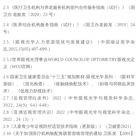
2.3
《医疗卫生机构与养老服务机构签约合作服务指南（试行）》（国
卫办
老龄发〔
2020〕23 号）
2.4《医养结合机构服务指南（试行）》（国卫办老龄发〔2019〕24
号）
2.5
.《眼视光学人力资源现状与发展建议》（中国循证医学杂
499.）
志,2015,15(05):497-
2.5.1
世界眼视光理事会
WORLD COUNCILOF OPTOMETRY眼视光定
义（WCO官网）
2
.6
国家卫生健康委员会
“十三五”规划教材-眼视光学系列：《眼科学
基础》、《屈光检查》、《接触镜验配技术》、《斜视与弱视临床技
术》、《低视力助视技术》
2
.7
《近视管理白皮书》
2022
（
中华眼视光学与视觉科学杂志,
2022, 24(9): 641-648）
2
.8
《亚洲近视管理共识》
2
022
（
中华眼视光学与视觉科学杂志，
2022，24（3）
）
2
.9《儿童青少年近视防控适宜技术指南
（更新版）
》
（卫健委
2
021
）
2
.10《关于加强医疗机构验配角膜塑形镜管理的通知
卫医发
【
2
001
】