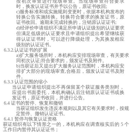
按初次审查进行现场审查。当现场审查符合要求
时，换发认证证书并予以公告，原证书收回;
c)服务标准和或实施规则变更时，依据本机构发布的
转换公告实施转换。转换符合要求的换发证书，原
证书收回。逾期未完成转换的，注销原认证证书;
d)经评价申请组织不满足所申请认证级别的认证要求
但满足低级的认证要求且申请组织提出希望继续获
得认证证书时，可以进行降级处理，为其换发相应
级别的认证证书。
6.3.2.认证证书的扩展
a)扩大服务场所时，本机构应安排现场审查，有关要求
同初次认证;符合要求的，颁发证书及附件。
b)当获证后又提出扩大服务认证范围时，本机构应安
排扩大部分的现场审查,合格后，颁发认证证书及附
件。
6.3.3 认证范围的缩小
当认证申请组织提出不再保留某个获证服务类别时，
应提出书面委托，本机构确认后注销原认证证书或换
发证书，原证书收回，并进行公告。
6.4 证书的暂停、恢复和撤销
当获证组织发生违反本规则以及其它有关要求时，按规
定暂停、撤销认证证书。
6.4.1 暂停与恢复认证资格
获证组织有以下情形之一的，本机构应在调查核实后的
5 个
工作日内暂停其认证证
；
书