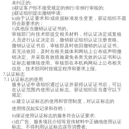
未纠正的;
i)获证客户拒不接受规定的例行/非例行审核的;
j)获证组织提出撤销申请;
k)由于认证要求和/或依据标准发生变更，获证组织不愿
符合新要求的；
1)其他应当撤销认证证书的。
审核部门向技术部提交相关材料，经认证决定或复核
人员进行认证决定后，撤销获证组织认证注册资格。
撤销认证证书后，审核部及时收回撤销的认证证书。
若无法收回，及时在相关媒体和网站上公布或声明撤
销决定。并采取有效措施避免各类无效的认证书和认
证标志被继续使用。审核部在本机构网站上公布相关
信息，技术部同时按规定程序和要求上报。
7.
认证标志
7
.1 认证标志的使用
服务认证申请组织通过认证并获得认证证书后，可以
在认证范围内使用认证标志。获证组织应当遵守以下
规定
:
a)
建立认证标志的使用和管理制度，对认证标志的
使用情况如实记录和
存
档；
b)保证使用认证标志的服务符合认证要求;
c)在广告、服务项目介绍等宣传材料中正确地使用认证
标志、不得利用认证标志误导消费者;