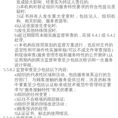
造成较大影响，经查实为持证人责任的;
2)本机构对获证组织与服务特性要求的符合性提出质
疑时;
3)证书持有人发生重大变更时，包括法人、组织机
构、相关职能、服务资源等;
4)认证依据发生变化时;
5)发生其他特殊情况时。
b)超过期限而未能实施监督审查的，应按 6.4.1 或 6.4.2
处理。
c)
本机构应按照策划的监督方案进行，也应对文件的
适宜性和可操作性实施审核
(可以不成文件审查报告)
和现场审查(服务管理市核和服务特性的公开测评),认
证周期内的两次监督审查至少包括次暗访和一次服务
设计审核。
5.5.8.2 监督审查至少包括以下内容:
a)组织的代表性区域和活动，包括服务体系运行的主
控部门、与顾客接触的服务提供过程，涉及的标准
中要素至少包括认证标准或技术规范中管理特定要
求与“服务接触特性”有关的要素；
b)组织的任何变更；
c)以往不合格项的跟踪验证;
d)组织开展的持续改进活动；
e)顾客投诉的处理;
f)认证证书、标志的使用情况。